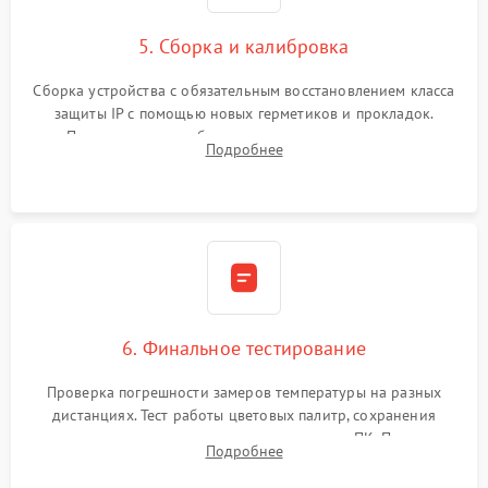
5. Сборка и калибровка
Сборка устройства с обязательным восстановлением класса
защиты IP с помощью новых герметиков и прокладок.
Программная калибровка матрицы по эталонному
Подробнее
абсолютно черному телу для точного измерения температур.
6. Финальное тестирование
Проверка погрешности замеров температуры на разных
дистанциях. Тест работы цветовых палитр, сохранения
термограмм в память и передачи данных на ПК. Проверка
Подробнее
автономности работы и итоговый контроль качества.