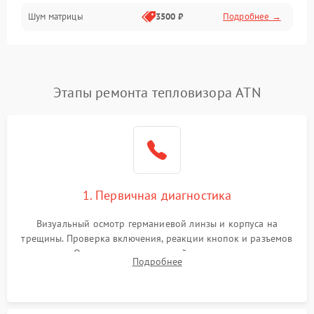
Шум матрицы
3500 ₽
Подробнее →
Проблемы питания
Температурные проблемы
Сбои коммуникаций и интерфейсов
Этапы ремонта тепловизора ATN
Программные сбои
Проблемы с объективом
1. Первичная диагностика
Экран (дисплей)
Визуальный осмотр германиевой линзы и корпуса на
трещины. Проверка включения, реакции кнопок и разъемов
зарядки. Оценка вывода тепловой сигнатуры на экран,
Подробнее
проверка базовых функций и считывание системных
ошибок.