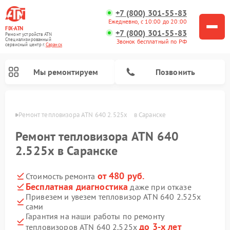
+7 (800) 301-55-83
Ежедневно, с 10:00 до 20:00
FIX-ATN
+7 (800) 301-55-83
Ремонт устройств ATN
Специализированный
Звонок бесплатный по РФ
cервисный центр г.
Саранск
Мы ремонтируем
Позвонить
анске
Ремонт тепловизора ATN 640 2.525x    в Саранске
Ремонт тепловизора ATN 640
2.525x в Саранске
от 480 руб.
Стоимость ремонта
Ремонт прицелов ночного видения ATN
Ремонт оптических прицелов ATN
Ремонт цифровых монокуляров ATN
Ремонт тепловизионных прицелов ATN
Ремонт цифровых биноклей ATN
Бесплатная диагностика
даже при отказе
Привезем и увезем тепловизор ATN 640 2.525x
сами
Гарантия на наши работы по ремонту
до 3-х лет
тепловизоров ATN 640 2.525x