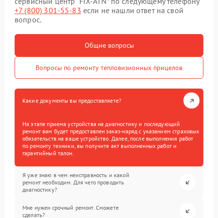
сервисный центр “FIX-ATN” по следующему телефону
+7 (800) 301-55-83
если не нашли ответ на свой
вопрос.
Общие вопросы
Вопросы по ремонту тепловизионных прицелов
Какие документы вы предоставляете?
На этапе приема устройства на диагностику и последующий
ремонт вам будет предоставлен заказ-наряд с указанием страховых
обязательств на ваше устройство. Далее, после выполнения работ
по ремонту техники, вы получите акт выполненных работ и
гарантийный талон.
Я уже знаю в чем неисправность и какой
ремонт необходим. Для чего проводить
диагностику?
Мне нужен срочный ремонт. Сможете
сделать?