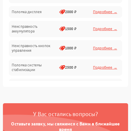
Юстировка
Поломка дисплея
2000 ₽
Подробнее →
Механические повреждения
Неисправность
1500 ₽
Подробнее →
аккумулятора
Оптика
Неисправность кнопок
1000 ₽
Подробнее →
управления
Поломка системы
2500 ₽
Подробнее →
стабилизации
Повреждение системы
2500 ₽
Подробнее →
записи
Неисправность системы
1500 ₽
Подробнее →
Wi-Fi
У Вас остались вопросы?
Поломка системы GPS
2000 ₽
Подробнее →
Оставьте заявку, мы свяжемся с Вами в ближайшее
время