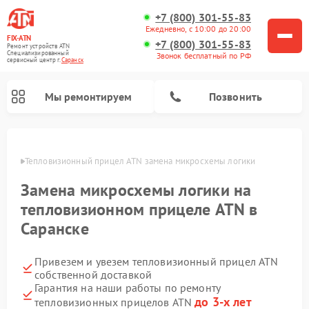
+7 (800) 301-55-83
Ежедневно, с 10:00 до 20:00
FIX-ATN
+7 (800) 301-55-83
Ремонт устройств ATN
Специализированный
Звонок бесплатный по РФ
cервисный центр г.
Саранск
Мы ремонтируем
Позвонить
анске
Тепловизионный прицел ATN замена микросхемы логики
Замена микросхемы логики на
тепловизионном прицеле ATN в
Саранске
Ремонт оптических прицелов ATN
Ремонт цифровых биноклей ATN
Ремонт цифровых монокуляров ATN
Ремонт прицелов ночного видения ATN
Привезем и увезем тепловизионный прицел ATN
собственной доставкой
Гарантия на наши работы по ремонту
до 3-х лет
тепловизионных прицелов ATN