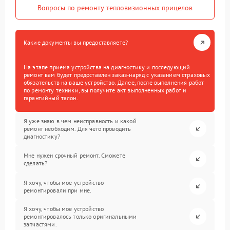
Вопросы по ремонту тепловизионных прицелов
Какие документы вы предоставляете?
На этапе приема устройства на диагностику и последующий
ремонт вам будет предоставлен заказ-наряд с указанием страховых
обязательств на ваше устройство. Далее, после выполнения работ
по ремонту техники, вы получите акт выполненных работ и
гарантийный талон.
Я уже знаю в чем неисправность и какой
ремонт необходим. Для чего проводить
диагностику?
Мне нужен срочный ремонт. Сможете
сделать?
Я хочу, чтобы мое устройство
ремонтировали при мне.
Я хочу, чтобы мое устройство
ремонтировалось только оригинальными
запчастями.