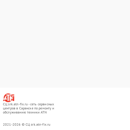
СЦ srk.atn-fix.ru - сеть сервисных
центров в Саранске по ремонту и
обслуживанию техники ATN
2021-2026 © СЦ srk.atn-fix.ru