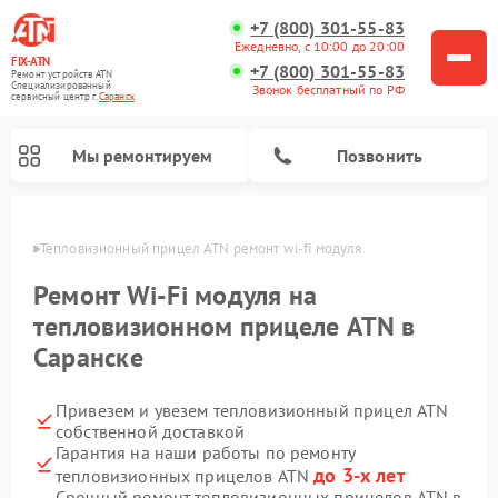
+7 (800) 301-55-83
Ежедневно, с 10:00 до 20:00
FIX-ATN
+7 (800) 301-55-83
Ремонт устройств ATN
Специализированный
Звонок бесплатный по РФ
cервисный центр г.
Саранск
Мы ремонтируем
Позвонить
анске
Тепловизионный прицел ATN ремонт wi-fi модуля
Ремонт Wi-Fi модуля на
тепловизионном прицеле ATN в
Саранске
Ремонт оптических прицелов ATN
Ремонт цифровых биноклей ATN
Ремонт цифровых монокуляров ATN
Ремонт прицелов ночного видения ATN
Привезем и увезем тепловизионный прицел ATN
собственной доставкой
Гарантия на наши работы по ремонту
до 3-х лет
тепловизионных прицелов ATN
Срочный ремонт тепловизионных прицелов ATN в