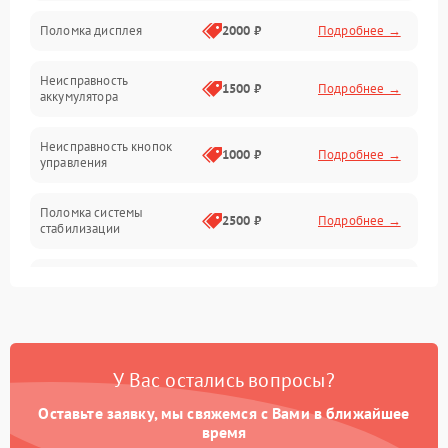
Юстировка
Поломка дисплея
2000 ₽
Подробнее →
Механические повреждения
Неисправность
1500 ₽
Подробнее →
аккумулятора
Оптика
Неисправность кнопок
1000 ₽
Подробнее →
управления
Поломка системы
2500 ₽
Подробнее →
стабилизации
Повреждение системы
2500 ₽
Подробнее →
записи
Неисправность системы
1500 ₽
Подробнее →
Wi-Fi
У Вас остались вопросы?
Поломка системы GPS
2000 ₽
Подробнее →
Оставьте заявку, мы свяжемся с Вами в ближайшее
время