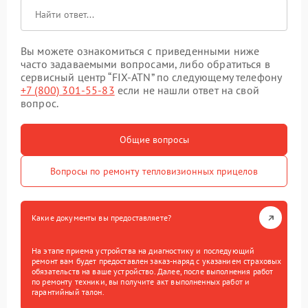
Вы можете ознакомиться с приведенными ниже
часто задаваемыми вопросами, либо обратиться в
сервисный центр “FIX-ATN” по следующему телефону
+7 (800) 301-55-83
если не нашли ответ на свой
вопрос.
Общие вопросы
Вопросы по ремонту тепловизионных прицелов
Какие документы вы предоставляете?
На этапе приема устройства на диагностику и последующий
ремонт вам будет предоставлен заказ-наряд с указанием страховых
обязательств на ваше устройство. Далее, после выполнения работ
по ремонту техники, вы получите акт выполненных работ и
гарантийный талон.