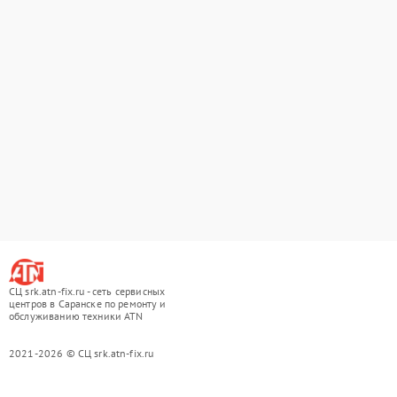
СЦ srk.atn-fix.ru - сеть сервисных
центров в Саранске по ремонту и
обслуживанию техники ATN
2021-2026 © СЦ srk.atn-fix.ru