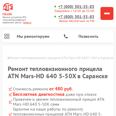
+7 (800) 301-55-83
Ежедневно, с 10:00 до 20:00
FIX-ATN
+7 (800) 301-55-83
Ремонт устройств ATN
Специализированный
Звонок бесплатный по РФ
cервисный центр г.
Саранск
Мы ремонтируем
Позвонить
анске
Ремонт тепловизионного прицела ATN Mars-HD 640 5-50X в Саранске
Ремонт тепловизионного прицела
ATN Mars-HD 640 5-50X в Саранске
от 480 руб.
Стоимость ремонта
Ремонт оптических прицелов ATN
Ремонт цифровых биноклей ATN
Ремонт цифровых монокуляров ATN
Ремонт прицелов ночного видения ATN
Бесплатная диагностика
даже при отказе
Привезем и увезем тепловизионный прицел ATN
Mars-HD 640 5-50X сами
Гарантия на наши работы по ремонту
тепловизионных прицелов ATN Mars-HD 640 5-