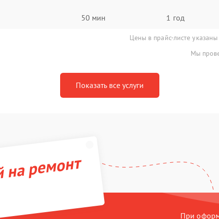
50 мин
1 год
Цены в прайс-листе указаны
Мы прове
Показать все услуги
й на ремонт
При оформл