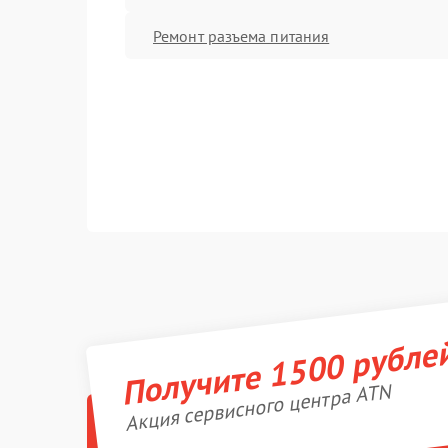
Ремонт разъема питания
Получите 1500 рубле
Акция сервисного центра ATN