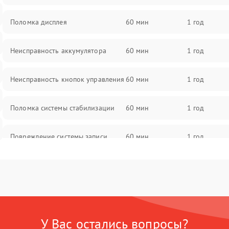
Поломка дисплея
60 мин
1 год
Неисправность аккумулятора
60 мин
1 год
Неисправность кнопок управления
60 мин
1 год
Поломка системы стабилизации
60 мин
1 год
Повреждение системы записи
60 мин
1 год
Неисправность системы Wi-Fi
60 мин
1 год
Поломка системы GPS
60 мин
1 год
У Вас остались вопросы?
Повреждение системы защиты от
60 мин
1 год