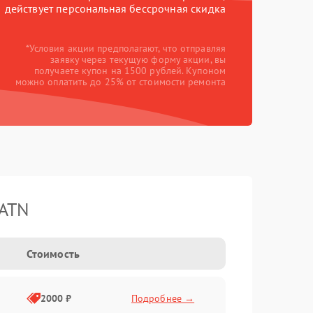
действует персональная бессрочная скидка
*Условия акции предполагают, что отправляя
заявку через текущую форму акции, вы
получаете купон на 1500 рублей. Купоном
можно оплатить до 25% от стоимости ремонта
 ATN
Стоимость
2000 ₽
Подробнее →