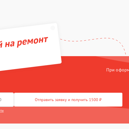
й на ремонт
При оформл
Отправить заявку и получить 1500 ₽
сти