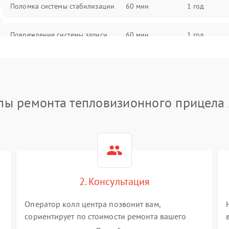
Поломка системы стабилизации
60 мин
1 год
Повреждение системы записи
60 мин
1 год
Неисправность системы Wi-Fi
60 мин
1 год
Поломка системы GPS
60 мин
1 год
пы ремонта тепловизионного прицела
Повреждение системы защиты от
60 мин
1 год
перегрузок
Неисправность системы
60 мин
1 год
автоматического отключения
2. Консультация
Поломка системы защиты от
60 мин
1 год
короткого замыкания
Оператор колл центра позвонит вам,
сориентирует по стоимости ремонта вашего
тепловизионного прицела а также ответит на