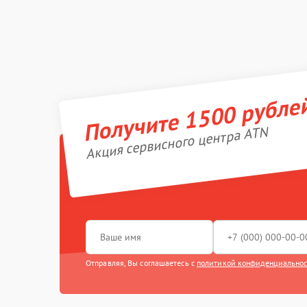
Получите 1500 рубле
Акция сервисного центра ATN
Отправляя, Вы соглашаетесь с
политикой конфиденциально