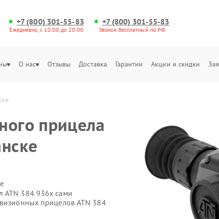
+7 (800) 301-55-83
+7 (800) 301-55-83
Ежедневно, с 10:00 до 20:00
Звонок бесплатный по РФ
ны
О нас
Отзывы
Доставка
Гарантии
Акции и скидки
Зая
ске
ного прицела
анске
е
л ATN 384 936x сами
овизионных прицелов ATN 384