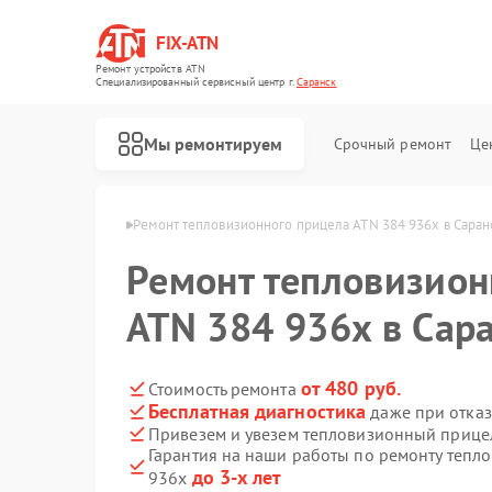
FIX-ATN
Ремонт устройств ATN
Специализированный cервисный центр г.
Саранск
Мы ремонтируем
Срочный ремонт
Це
лов ATN в Саранске
Ремонт тепловизионного прицела ATN 384 936x в Саран
Ремонт тепловизион
ATN 384 936x в Сар
Ремонт оптических прицелов ATN
Ремонт цифровых биноклей ATN
Ремонт прицелов ночного видения ATN
Ремонт цифровых монокуляров ATN
от 480 руб.
Стоимость ремонта
Бесплатная диагностика
даже при отказ
Привезем и увезем тепловизионный прице
Гарантия на наши работы по ремонту тепл
до 3-х лет
936x