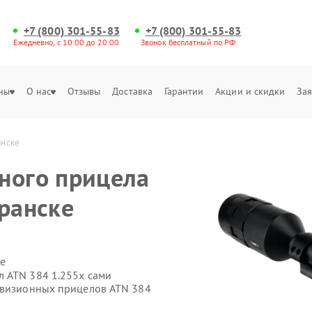
+7 (800) 301-55-83
+7 (800) 301-55-83
Ежедневно, с 10:00 до 20:00
Звонок бесплатный по РФ
ны
О нас
Отзывы
Доставка
Гарантии
Акции и скидки
Зая
анске
ного прицела
аранске
е
 ATN 384 1.255x сами
овизионных прицелов ATN 384