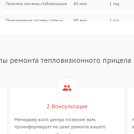
Поломка системы стабилизации
60 мин
1 год
Повреждение системы записи
60 мин
1 год
Неисправность системы Wi-Fi
60 мин
1 год
Поломка системы GPS
60 мин
1 год
пы ремонта тепловизионного прицела
Повреждение системы защиты от
60 мин
1 год
перегрузок
Неисправность системы
60 мин
1 год
автоматического отключения
2. Консультация
Поломка системы защиты от
60 мин
1 год
короткого замыкания
Менеджер колл центра позвонит вам,
проинформирует по цене ремонта вашего
тепловизионного прицела а также ответит на