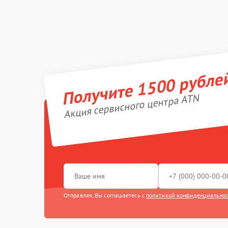
Получите 1500 рубле
Акция сервисного центра ATN
Отправляя, Вы соглашаетесь с
политикой конфиденциально