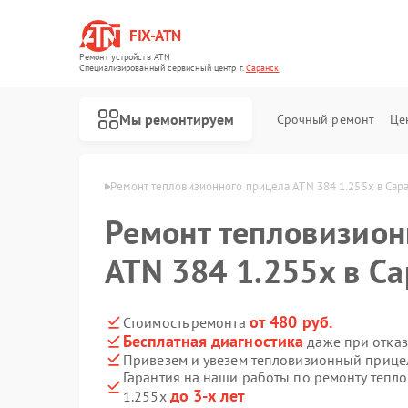
FIX-ATN
Ремонт устройств ATN
Специализированный cервисный центр г.
Саранск
Мы ремонтируем
Срочный ремонт
Це
лов ATN в Саранске
Ремонт тепловизионного прицела ATN 384 1.255x в Сар
Ремонт тепловизион
ATN 384 1.255x в С
Ремонт оптических прицелов ATN
Ремонт цифровых биноклей ATN
Ремонт прицелов ночного видения ATN
Ремонт цифровых монокуляров ATN
от 480 руб.
Стоимость ремонта
Бесплатная диагностика
даже при отказ
Привезем и увезем тепловизионный прицел
Гарантия на наши работы по ремонту тепл
до 3-х лет
1.255x