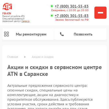
+7 (800) 301-55-83
Ежедневно, с 10:00 до 20:00
FIX-ATN
+7 (800) 301-55-83
Ремонт устройств ATN
Специализированный
Звонок бесплатный по РФ
cервисный центр г.
Саранск
Мы ремонтируем
Позвонить
Главная
Акции и скидки
Акции и скидки в сервисном центре
ATN в Саранске
Актуальные предложения сервисного центра:
Ремонт тепловизионных прицелов ATN
Ремонт оптических прицелов ATN
Ремонт цифровых биноклей ATN
Ремонт прицелов ночного видения ATN
Ремонт цифровых монокуляров ATN
сезонные скидки, специальные цены на
комплектующие, акции на диагностику и
приоритетное обслуживание. Здесь публикуются
условия участия, сроки действия и требования
(например, при записи онлайн или при сдаче