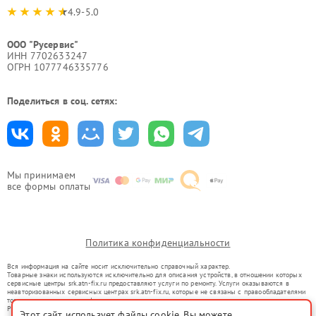
4.9-5.0
ООО "Русервис"
ИНН 7702633247
ОГРН 1077746335776
Поделиться в соц. сетях:
Мы принимаем
все формы оплаты
Политика конфиденциальности
Вся информация на сайте носит исключительно справочный характер.
Товарные знаки используются исключительно для описания устройств, в отношении которых
сервисные центры srk.atn-fix.ru предоставляют услуги по ремонту. Услуги оказываются в
неавторизованных сервисных центрах srk.atn-fix.ru, которые не связаны с правообладателями
товарных знаков или их официальными представителями.
Ремонт осуществляется для устройств, уже введенных в гражданский оборот в соответствии
Этот сайт использует файлы cookie. Вы можете