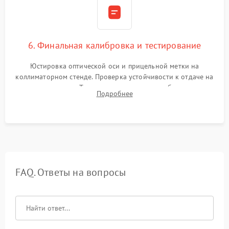
6. Финальная калибровка и тестирование
Юстировка оптической оси и прицельной метки на
коллиматорном стенде. Проверка устойчивости к отдаче на
ударном стенде. Тестирование качества изображения в
Подробнее
темноте, дальности обнаружения и корректной работы всех
режимов прицела.
FAQ. Ответы на вопросы