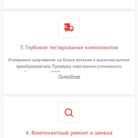
колец влагозащиты.
3. Глубокое тестирование компонентов
Измерение напряжения на блоке питания и высоковольтном
преобразователе. Проверка электронно-оптического
преобразователя (ЭОП) на стенде на предмет эмиссии,
Подробнее
шумов и засветок. Диагностика микросхем цифровых
моделей под микроскопом.
4. Компонентный ремонт и замена