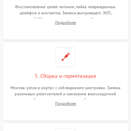
Восстановление цепей питания, пайка поврежденных
шлейфов и контактов. Замена выгоревшего ЭОП,
неисправной ИК-подсветки или матрицы. Ультразвуковая
Подробнее
очистка плат и удаление загрязнений с линз объектива и
окуляра спецрастворами.
5. Сборка и герметизация
Монтаж узлов в корпус с соблюдением центровки. Замена
резиновых уплотнителей и нанесение влагозащитной
смазки. Заполнение внутреннего объема прицела
Подробнее
осушенным азотом для предотвращения запотевания оптики
при перепадах температур.