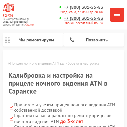
+7 (800) 301-55-83
Ежедневно, с 10:00 до 20:00
FIX-ATN
+7 (800) 301-55-83
Ремонт устройств ATN
Специализированный
Звонок бесплатный по РФ
cервисный центр г.
Саранск
Мы ремонтируем
Позвонить
анске
Прицел ночного видения ATN калибровка и настройка
Калибровка и настройка на
прицеле ночного видения ATN в
Саранске
Ремонт оптических прицелов ATN
Ремонт цифровых биноклей ATN
Ремонт цифровых монокуляров ATN
Ремонт тепловизионных прицелов ATN
Привезем и увезем прицел ночного видения ATN
собственной доставкой
Гарантия на наши работы по ремонту прицелов
до 3-х лет
ночного видения ATN
Срочный ремонт прицелов ночного видения ATN