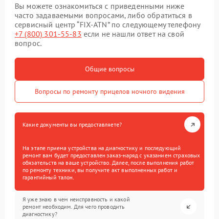
Вы можете ознакомиться с приведенными ниже
часто задаваемыми вопросами, либо обратиться в
сервисный центр “FIX-ATN” по следующему телефону
+7 (800) 301-55-83
если не нашли ответ на свой
вопрос.
Общие вопросы
Вопросы по ремонту прицелов ночного видения
Какие документы вы предоставляете?
На этапе приема устройства на диагностику и последующий
ремонт вам будет предоставлен заказ-наряд с указанием страховых
обязательств на ваше устройство. Далее, после выполнения работ
по ремонту техники, вы получите акт выполненных работ и
гарантийный талон.
Я уже знаю в чем неисправность и какой
ремонт необходим. Для чего проводить
диагностику?