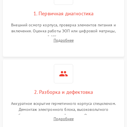
1. Первичная диагностика
Внешний осмотр корпуса, проверка элементов питания и
включения. Оценка работы ЭОП или цифровой матрицы,
проверка встроенной ИК-подсветки и механизма выверки
Подробнее
прицельной сетки. Выявление видимых дефектов оптики и
артефактов изображения.
2. Разборка и дефектовка
Аккуратное вскрытие герметичного корпуса спецключом.
Демонтаж электронного блока, высоковольтного
преобразователя и оптической системы. Осмотр контактов
Подробнее
на окисление и проверка целостности уплотнительных