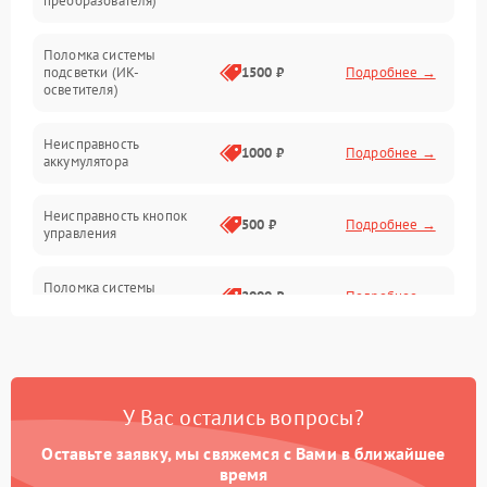
преобразователя)
Прочие неисправности
Поломка системы
подсветки (ИК-
1500 ₽
Подробнее →
Оптика
осветителя)
Неисправность
1000 ₽
Подробнее →
аккумулятора
Неисправность кнопок
500 ₽
Подробнее →
управления
Поломка системы
2000 ₽
Подробнее →
стабилизации
Повреждение системы
1000 ₽
Подробнее →
защиты от перегрузок
У Вас остались вопросы?
Неисправность системы
автоматического
1000 ₽
Подробнее →
Оставьте заявку, мы свяжемся с Вами в ближайшее
отключения
время