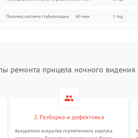
Поломка системы стабилизации
60 мин
1 год
Повреждение системы защиты от
60 мин
1 год
перегрузок
Неисправность системы
60 мин
1 год
автоматического отключения
пы ремонта прицела ночного видения
Поломка системы защиты от
60 мин
1 год
короткого замыкания
Повреждение системы защиты от
60 мин
1 год
перегрева
2. Разборка и дефектовка
Неисправность системы защиты от
60 мин
1 год
перенапряжения
Аккуратное вскрытие герметичного корпуса