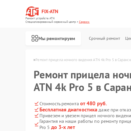
FIX-ATN
Ремонт устройств ATN
Специализированный cервисный центр г.
Саранск
Мы ремонтируем
Срочный ремонт
Це
ения ATN в Саранске
Ремонт прицела ночного видения ATN 4k Pro 5 в Саранс
Ремонт прицела ноч
ATN 4k Pro 5 в Сара
Ремонт оптических прицелов ATN
Ремонт цифровых биноклей ATN
Ремонт тепловизионных прицелов ATN
Ремонт цифровых монокуляров ATN
от 480 руб.
Стоимость ремонта
Бесплатная диагностика
даже при отказ
Привезем и увезем прицел ночного видения
Гарантия на наши работы по ремонту приц
до 3-х лет
Pro 5