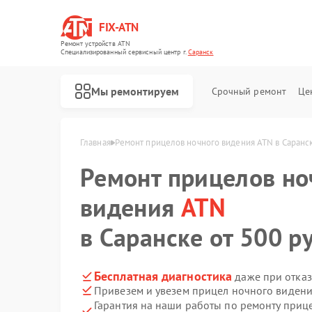
FIX-ATN
Ремонт устройств ATN
Специализированный cервисный центр г.
Саранск
Мы ремонтируем
Срочный ремонт
Це
Главная
Ремонт прицелов ночного видения ATN в Саранс
Ремонт прицелов но
видения
ATN
в Саранске от 500 ру
Ремонт оптических прицелов ATN
Ремонт цифровых биноклей ATN
Ремонт тепловизионных прицелов ATN
Ремонт цифровых монокуляров ATN
Бесплатная диагностика
даже при отказ
Привезем и увезем прицел ночного видени
Гарантия на наши работы по ремонту при