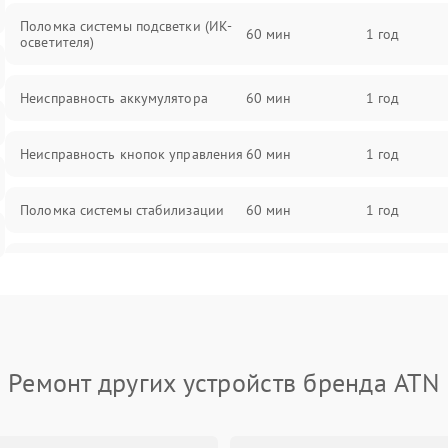
Поломка системы подсветки (ИК-
60 мин
1 год
осветителя)
Неисправность аккумулятора
60 мин
1 год
Неисправность кнопок управления
60 мин
1 год
Поломка системы стабилизации
60 мин
1 год
Повреждение системы защиты от
60 мин
1 год
перегрузок
Неисправность системы
60 мин
1 год
автоматического отключения
Ремонт других устройств бренда ATN
Поломка системы защиты от
60 мин
1 год
короткого замыкания