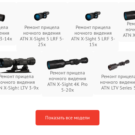
Рем
цела
Ремонт прицела
Ремонт прицела
ноч
ения
ночного видения
ночного видения
ATN X
 3-14x
ATN X-Sight 5 LRF 5-
ATN X-Sight 5 LRF 3-
25x
15x
Ремонт прицела
Ремонт прицела
Ремонт прицел
ночного видения
ночного видения
ночного видени
ATN X-Sight 4K Pro
N X-Sight LTV 3-9x
ATN LTV Series 
5-20x
Показать все модели