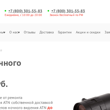
+7 (800) 301-55-83
+7 (800) 301-55-83
Ежедневно, с 10:00 до 20:00
Звонок бесплатный по РФ
ны
О нас
Отзывы
Доставка
Гарантии
Акции и скидки
Зая
ке
чного
б.
е от ремонта
я ATN собственной доставкой
до
целов ночного видения ATN