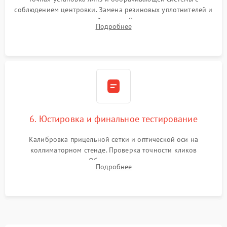
соблюдением центровки. Замена резиновых уплотнителей и
нанесение влагозащитной смазки. Вакуумирование корпуса
Подробнее
и заполнение его осушенным азотом или аргоном для
защиты линз от внутреннего запотевания.
6. Юстировка и финальное тестирование
Калибровка прицельной сетки и оптической оси на
коллиматорном стенде. Проверка точности кликов
механизма поправок. Обязательное испытание прицела на
Подробнее
ударном стенде для проверки устойчивости к отдаче и
гарантии сохранения точки пристрелки.