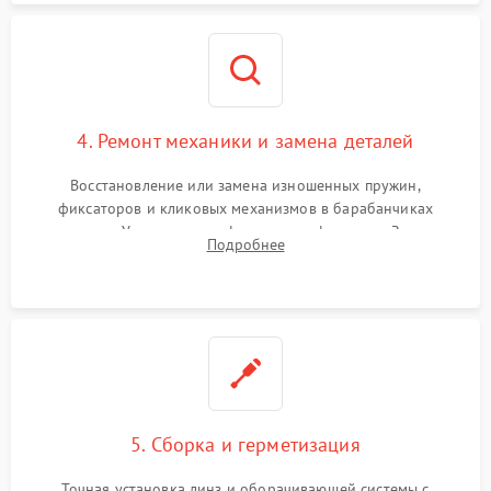
4. Ремонт механики и замена деталей
Восстановление или замена изношенных пружин,
фиксаторов и кликовых механизмов в барабанчиках
поправок. Устранение люфтов в трансфокаторе. Замена
Подробнее
поврежденных линз, разбитой сетки или восстановление
контактов в цепи подсветки прицельной марки.
5. Сборка и герметизация
Точная установка линз и оборачивающей системы с