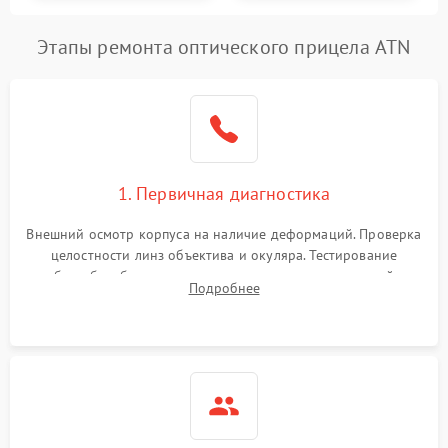
Этапы ремонта оптического прицела ATN
1. Первичная диагностика
Внешний осмотр корпуса на наличие деформаций. Проверка
целостности линз объектива и окуляра. Тестирование
работы барабанчиков ввода поправок, кольца отстройки
Подробнее
параллакса и зума. Выявление сколов, внутренних
загрязнений и нарушений герметичности.