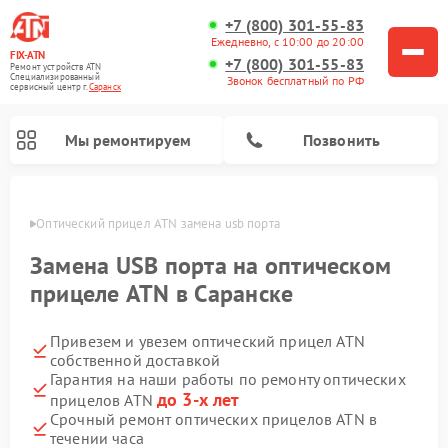
+7 (800) 301-55-83
Ежедневно, с 10:00 до 20:00
FIX-ATN
+7 (800) 301-55-83
Ремонт устройств ATN
Специализированный
Звонок бесплатный по РФ
cервисный центр г.
Саранск
Мы ремонтируем
Позвонить
анске
Оптический прицел ATN замена usb порта
Замена USB порта на оптическом
прицеле ATN в Саранске
Привезем и увезем оптический прицел ATN
Ремонт прицелов ночного видения ATN
Ремонт цифровых монокуляров ATN
Ремонт тепловизионных прицелов ATN
Ремонт цифровых биноклей ATN
собственной доставкой
Гарантия на наши работы по ремонту оптических
до 3-х лет
прицелов ATN
Срочный ремонт оптических прицелов ATN в
течении часа