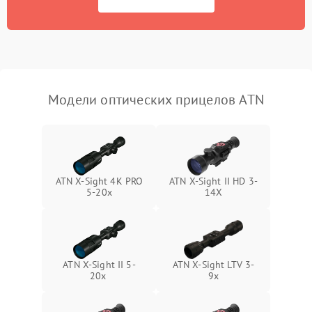
Неисправность системы
1000 ₽
Подробнее →
защиты от перегрева
Поломка системы защиты
1000 ₽
Подробнее →
от перенапряжения
Модели оптических прицелов ATN
Поломка системы защиты
1000 ₽
Подробнее →
от замыкания
ATN X-Sight 4K PRO
ATN X-Sight II HD 3-
5-20x
14X
ATN X-Sight II 5-
ATN X-Sight LTV 3-
20x
9x