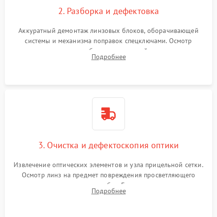
2. Разборка и дефектовка
Аккуратный демонтаж линзовых блоков, оборачивающей
системы и механизма поправок спецключами. Осмотр
внутренних резьбовых соединений, пружин и
Подробнее
уплотнительных колец. Поиск причин люфта, смещения
точки попадания или заклинивания подвижных частей.
3. Очистка и дефектоскопия оптики
Извлечение оптических элементов и узла прицельной сетки.
Осмотр линз на предмет повреждения просветляющего
покрытия или появления грибка. Бережная очистка стекол
Подробнее
спецрастворами. Проверка целостности гравированной
сетки и модуля ее подсветки.