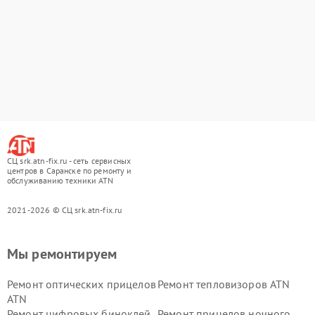
СЦ srk.atn-fix.ru - сеть сервисных
центров в Саранске по ремонту и
обслуживанию техники ATN
2021-2026 © СЦ srk.atn-fix.ru
Мы ремонтируем
Ремонт оптических прицелов
Ремонт тепловизоров ATN
ATN
Ремонт цифровых биноклей
Ремонт прицелов ночного