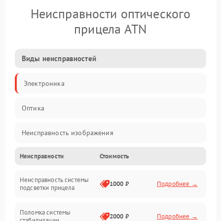
Неисправности оптического
прицела ATN
Виды неисправностей
Электроника
Оптика
Неисправность изображения
Неисправности
Стоимость
Механические повреждения
Неисправность системы
Неисправность фокусировки и оптики
1000 ₽
Подробнее →
подсветки прицела
Неисправность подсветки и электроники
Поломка системы
2000 ₽
Подробнее →
стабилизации