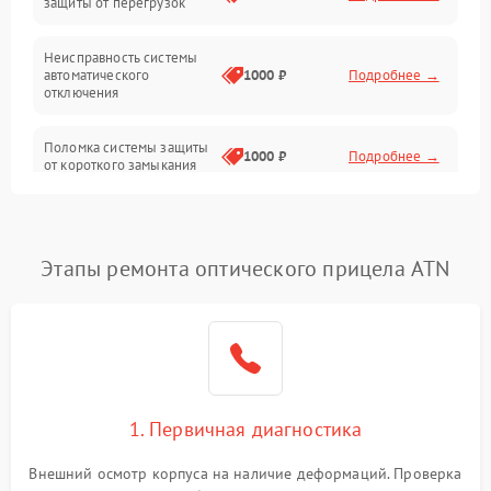
защиты от перегрузок
Электропитание
Неисправность системы
Механика
автоматического
1000 ₽
Подробнее →
отключения
Управление
Поломка системы защиты
1000 ₽
Подробнее →
от короткого замыкания
Корпус/Герметичность
Повреждение системы
Датчики
1000 ₽
Подробнее →
защиты от перегрева
Этапы ремонта оптического прицела ATN
Неисправность системы
защиты от
1000 ₽
Подробнее →
перенапряжения
Неисправность системы
1000 ₽
Подробнее →
защиты от замыкания
1. Первичная диагностика
Неисправность системы
1000 ₽
Подробнее →
защиты от перегрева
Внешний осмотр корпуса на наличие деформаций. Проверка