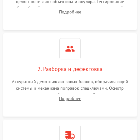
целостности линз объектива и окуляра. Тестирование
работы барабанчиков ввода поправок, кольца отстройки
Поломка системы защиты
Подробнее
1000 ₽
Подробнее →
параллакса и зума. Выявление сколов, внутренних
от перенапряжения
загрязнений и нарушений герметичности.
Поломка системы защиты
1000 ₽
Подробнее →
от замыкания
2. Разборка и дефектовка
Аккуратный демонтаж линзовых блоков, оборачивающей
системы и механизма поправок спецключами. Осмотр
внутренних резьбовых соединений, пружин и
Подробнее
уплотнительных колец. Поиск причин люфта, смещения
точки попадания или заклинивания подвижных частей.