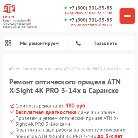
+7 (800) 301-55-83
Ежедневно, с 10:00 до 20:00
FIX-ATN
+7 (800) 301-55-83
Ремонт устройств ATN
Специализированный
Звонок бесплатный по РФ
cервисный центр г.
Саранск
Мы ремонтируем
Позвонить
анске
Ремонт оптического прицела ATN X-Sight 4K PRO 3-14x в Саранске
Ремонт оптического прицела ATN
X-Sight 4K PRO 3-14x в Саранске
от 480 руб.
Стоимость ремонта
Ремонт прицелов ночного видения ATN
Ремонт цифровых монокуляров ATN
Ремонт тепловизионных прицелов ATN
Ремонт цифровых биноклей ATN
Бесплатная диагностика
даже при отказе
Привезем и увезем оптический прицел ATN X-
Sight 4K PRO 3-14x сами
Гарантия на наши работы по ремонту оптических
до 3-х лет
прицелов ATN X-Sight 4K PRO 3-14x