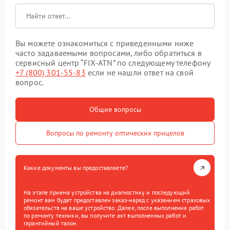
Вы можете ознакомиться с приведенными ниже
часто задаваемыми вопросами, либо обратиться в
сервисный центр “FIX-ATN” по следующему телефону
+7 (800) 301-55-83
если не нашли ответ на свой
вопрос.
Общие вопросы
Вопросы по ремонту оптических прицелов
Какие документы вы предоставляете?
На этапе приема устройства на диагностику и последующий
ремонт вам будет предоставлен заказ-наряд с указанием страховых
обязательств на ваше устройство. Далее, после выполнения работ
по ремонту техники, вы получите акт выполненных работ и
гарантийный талон.