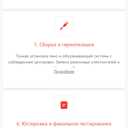
контактов в цепи подсветки прицельной марки.
5. Сборка и герметизация
Точная установка линз и оборачивающей системы с
соблюдением центровки. Замена резиновых уплотнителей и
нанесение влагозащитной смазки. Вакуумирование корпуса
Подробнее
и заполнение его осушенным азотом или аргоном для
защиты линз от внутреннего запотевания.
6. Юстировка и финальное тестирование