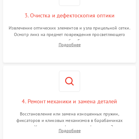
3. Очистка и дефектоскопия оптики
Извлечение оптических элементов и узла прицельной сетки.
Осмотр линз на предмет повреждения просветляющего
покрытия или появления грибка. Бережная очистка стекол
Подробнее
спецрастворами. Проверка целостности гравированной
сетки и модуля ее подсветки.
4. Ремонт механики и замена деталей
Восстановление или замена изношенных пружин,
фиксаторов и кликовых механизмов в барабанчиках
поправок. Устранение люфтов в трансфокаторе. Замена
Подробнее
поврежденных линз, разбитой сетки или восстановление