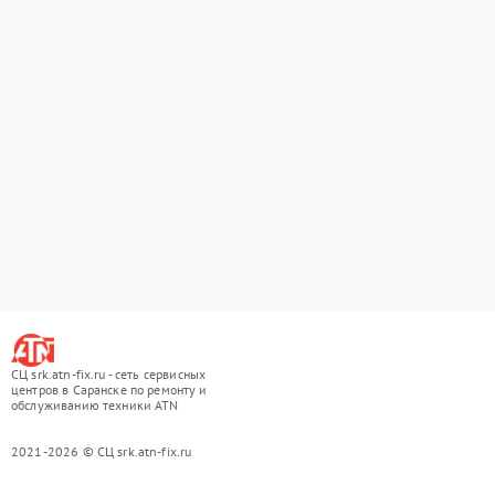
СЦ srk.atn-fix.ru - сеть сервисных
центров в Саранске по ремонту и
обслуживанию техники ATN
2021-2026 © СЦ srk.atn-fix.ru