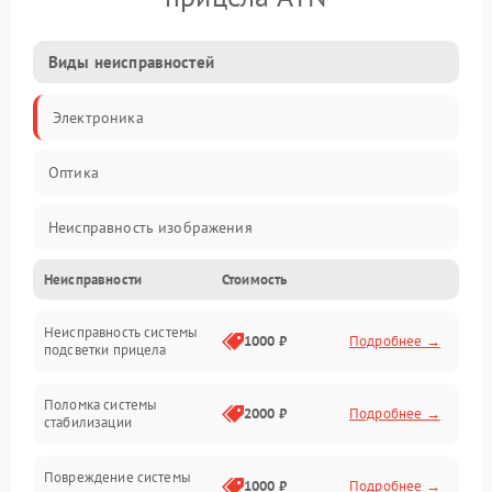
Виды неисправностей
Электроника
Оптика
Неисправность изображения
Неисправности
Стоимость
Механические повреждения
Неисправность системы
Неисправность фокусировки и оптики
1000 ₽
Подробнее →
подсветки прицела
Неисправность подсветки и электроники
Поломка системы
2000 ₽
Подробнее →
стабилизации
Прочие неисправности
Повреждение системы
1000 ₽
Подробнее →