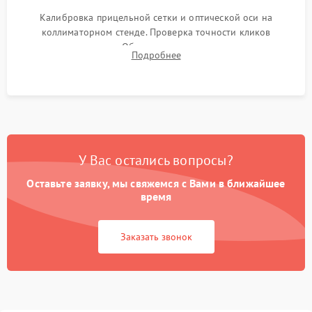
Калибровка прицельной сетки и оптической оси на
коллиматорном стенде. Проверка точности кликов
механизма поправок. Обязательное испытание прицела на
Подробнее
ударном стенде для проверки устойчивости к отдаче и
гарантии сохранения точки пристрелки.
У Вас остались вопросы?
Оставьте заявку, мы свяжемся с Вами в ближайшее
время
Заказать звонок