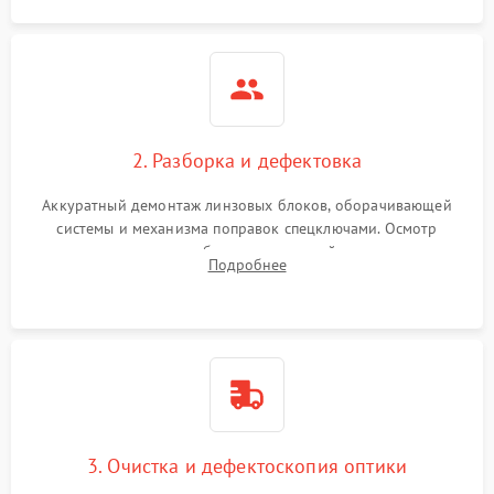
2. Разборка и дефектовка
Аккуратный демонтаж линзовых блоков, оборачивающей
системы и механизма поправок спецключами. Осмотр
внутренних резьбовых соединений, пружин и
Подробнее
уплотнительных колец. Поиск причин люфта, смещения
точки попадания или заклинивания подвижных частей.
3. Очистка и дефектоскопия оптики