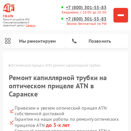
+7 (800) 301-55-83
Ежедневно, с 10:00 до 20:00
FIX-ATN
+7 (800) 301-55-83
Ремонт устройств ATN
Специализированный
Звонок бесплатный по РФ
cервисный центр г.
Саранск
Мы ремонтируем
Позвонить
анске
Оптический прицел ATN ремонт капиллярной трубки
Ремонт капиллярной трубки на
оптическом прицеле ATN в
Саранске
Ремонт прицелов ночного видения ATN
Ремонт цифровых монокуляров ATN
Ремонт тепловизионных прицелов ATN
Ремонт цифровых биноклей ATN
Привезем и увезем оптический прицел ATN
собственной доставкой
Гарантия на наши работы по ремонту оптических
до 3-х лет
прицелов ATN
Срочный ремонт оптических прицелов ATN в