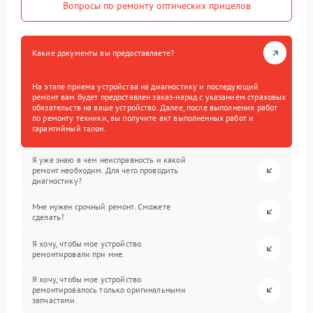
Вопросы по ремонту оптических прицелов
Какие документы вы предоставляете?
На этапе приема устройства на диагностику и последующий
ремонт вам будет предоставлен заказ-наряд с указанием страховых
обязательств на ваше устройство. Далее, после выполнения работ
по ремонту техники, вы получите акт выполненных работ и
гарантийный талон.
Я уже знаю в чем неисправность и какой
ремонт необходим. Для чего проводить
диагностику?
Мне нужен срочный ремонт. Сможете
сделать?
Я хочу, чтобы мое устройство
ремонтировали при мне.
Я хочу, чтобы мое устройство
ремонтировалось только оригинальными
запчастями.