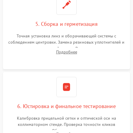
5. Сборка и герметизация
Точная установка линз и оборачивающей системы с
соблюдением центровки. Замена резиновых уплотнителей и
нанесение влагозащитной смазки. Вакуумирование корпуса
Подробнее
и заполнение его осушенным азотом или аргоном для
защиты линз от внутреннего запотевания.
6. Юстировка и финальное тестирование
Калибровка прицельной сетки и оптической оси на
коллиматорном стенде. Проверка точности кликов
механизма поправок. Обязательное испытание прицела на