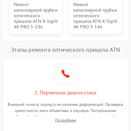
Ремонт
Ремонт
капиллярной трубки
капиллярной трубки
оптического
оптического
прицела ATN X-Sight
прицела ATN X-Sight
4K PRO 5-20x
4K PRO 3-14x
Этапы ремонта оптического прицела ATN
1. Первичная диагностика
Внешний осмотр корпуса на наличие деформаций. Проверка
целостности линз объектива и окуляра. Тестирование
работы барабанчиков ввода поправок, кольца отстройки
Подробнее
параллакса и зума. Выявление сколов, внутренних
загрязнений и нарушений герметичности.