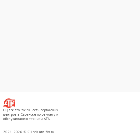
СЦ srk.atn-fix.ru - сеть сервисных
центров в Саранске по ремонту и
обслуживанию техники ATN
2021-2026 © СЦ srk.atn-fix.ru