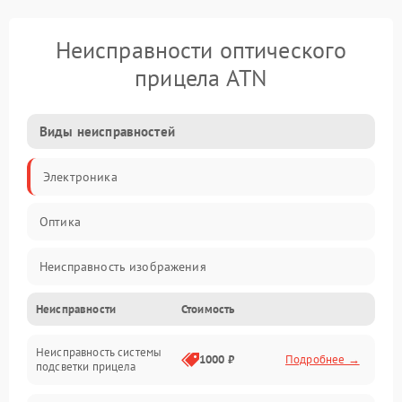
Неисправности оптического
прицела ATN
Виды неисправностей
Электроника
Оптика
Неисправность изображения
Неисправности
Стоимость
Механические повреждения
Неисправность системы
Неисправность фокусировки и оптики
1000 ₽
Подробнее →
подсветки прицела
Неисправность подсветки и электроники