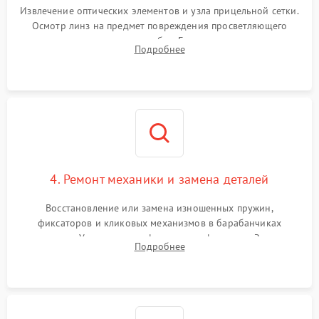
Извлечение оптических элементов и узла прицельной сетки.
Осмотр линз на предмет повреждения просветляющего
покрытия или появления грибка. Бережная очистка стекол
Подробнее
спецрастворами. Проверка целостности гравированной
сетки и модуля ее подсветки.
4. Ремонт механики и замена деталей
Восстановление или замена изношенных пружин,
фиксаторов и кликовых механизмов в барабанчиках
поправок. Устранение люфтов в трансфокаторе. Замена
Подробнее
поврежденных линз, разбитой сетки или восстановление
контактов в цепи подсветки прицельной марки.