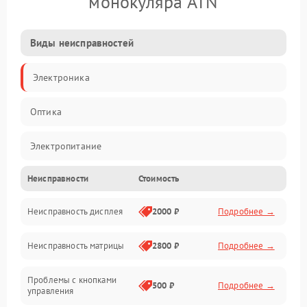
монокуляра ATN
Виды неисправностей
Электроника
Оптика
Электропитание
Неисправности
Стоимость
Видео
Неисправность дисплея
2000 ₽
Подробнее →
ПО
Неисправность матрицы
2800 ₽
Подробнее →
Управление
Проблемы с кнопками
Механические повреждения
500 ₽
Подробнее →
управления