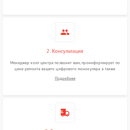
Неисправность разъемов
500 ₽
Подробнее →
(MicroSD, AV)
Неисправность системы
2000 ₽
Подробнее →
стабилизации
Проблемы с заземлением
2. Консультация
1000 ₽
Подробнее →
Менеджер колл центра позвонит вам, проинформирует по
Повреждение печатной
2800 ₽
Подробнее →
цене ремонта вашего цифрового монокуляра а также
платы
ответит на все ваши вопросы.
Подробнее
Неисправность кнопок
500 ₽
Подробнее →
управления