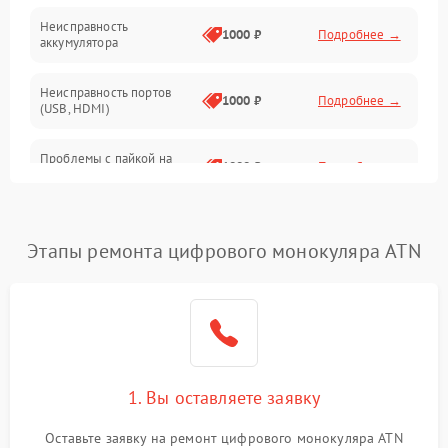
Неисправность
1000 ₽
Подробнее →
аккумулятора
Неисправность портов
1000 ₽
Подробнее →
(USB, HDMI)
Проблемы с пайкой на
1000 ₽
Подробнее →
плате
Неисправность
2800 ₽
Подробнее →
процессора
Этапы ремонта цифрового монокуляра ATN
Повреждение внутренних
500 ₽
Подробнее →
проводов
Неисправность Wi-
1500 ₽
Подробнее →
Fi/Bluetooth модуля
1. Вы оставляете заявку
Проблемы с калибровкой
1000 ₽
Подробнее →
Оставьте заявку на ремонт цифрового монокуляра ATN
изображения