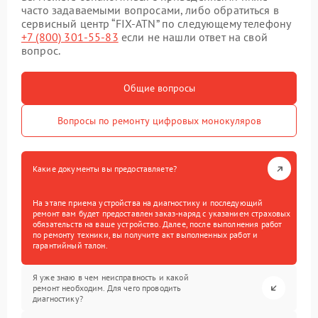
часто задаваемыми вопросами, либо обратиться в
сервисный центр “FIX-ATN” по следующему телефону
+7 (800) 301-55-83
если не нашли ответ на свой
вопрос.
Общие вопросы
Вопросы по ремонту цифровых монокуляров
Какие документы вы предоставляете?
На этапе приема устройства на диагностику и последующий
ремонт вам будет предоставлен заказ-наряд с указанием страховых
обязательств на ваше устройство. Далее, после выполнения работ
по ремонту техники, вы получите акт выполненных работ и
гарантийный талон.
Я уже знаю в чем неисправность и какой
ремонт необходим. Для чего проводить
диагностику?