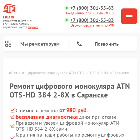
+7 (800) 301-55-83
Ежедневно, с 10:00 до 20:00
FIX-ATN
+7 (800) 301-55-83
Ремонт устройств ATN
Специализированный
Звонок бесплатный по РФ
cервисный центр г.
Саранск
Мы ремонтируем
Позвонить
анске
Ремонт цифрового монокуляра ATN OTS-HD 384 2-8X в Саранске
Ремонт цифрового монокуляра ATN
OTS-HD 384 2-8X в Саранске
от 980 руб.
Стоимость ремонта
Ремонт тепловизионных прицелов ATN
Ремонт оптических прицелов ATN
Ремонт цифровых биноклей ATN
Ремонт прицелов ночного видения ATN
Бесплатная диагностика
даже при отказе
Привезем и увезем цифровой монокуляр ATN
OTS-HD 384 2-8X сами
Гарантия на наши работы по ремонту цифровых