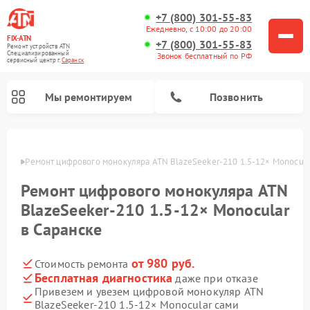
+7 (800) 301-55-83
Ежедневно, с 10:00 до 20:00
FIX-ATN
+7 (800) 301-55-83
Ремонт устройств ATN
Специализированный
Звонок бесплатный по РФ
cервисный центр г.
Саранск
Мы ремонтируем
Позвонить
анске
Ремонт цифрового монокуляра ATN BlazeSeeker‑210 1.5‑12× Monocula
Ремонт цифрового монокуляра ATN
BlazeSeeker‑210 1.5‑12× Monocular
в Саранске
Ремонт тепловизионных прицелов ATN
Ремонт оптических прицелов ATN
Ремонт цифровых биноклей ATN
Ремонт прицелов ночного видения ATN
от 980 руб.
Стоимость ремонта
Бесплатная диагностика
даже при отказе
Привезем и увезем цифровой монокуляр ATN
BlazeSeeker‑210 1.5‑12× Monocular сами