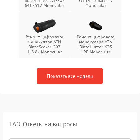
BlazeHunter 2.5‑20×
OTS 4T Smart HD
640x512 Monocular
Monocular
Ремонт цифрового
Ремонт цифрового
монокуляра ATN
монокуляра ATN
BlazeSeeker‑207
BlazeHunter‑635
1‑8.8× Monocular
LRF Monocular
Показать все модели
FAQ. Ответы на вопросы