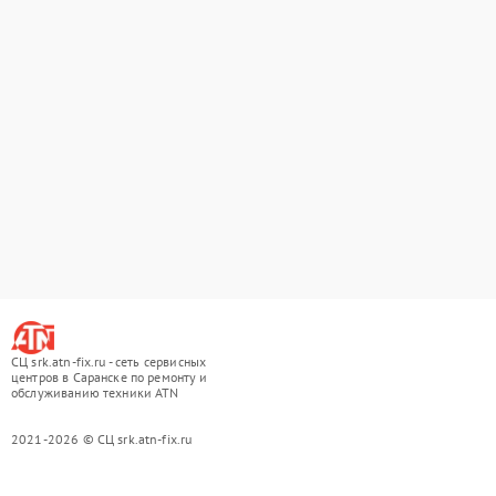
СЦ srk.atn-fix.ru - сеть сервисных
центров в Саранске по ремонту и
обслуживанию техники ATN
2021-2026 © СЦ srk.atn-fix.ru