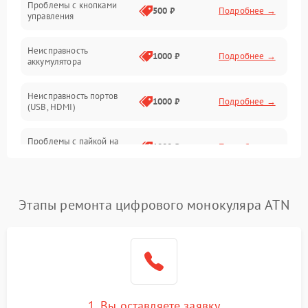
Проблемы с кнопками
Механические повреждения
500 ₽
Подробнее →
управления
Неисправность
1000 ₽
Подробнее →
аккумулятора
Неисправность портов
1000 ₽
Подробнее →
(USB, HDMI)
Проблемы с пайкой на
1000 ₽
Подробнее →
плате
Неисправность
2800 ₽
Подробнее →
процессора
Этапы ремонта цифрового монокуляра ATN
Повреждение внутренних
500 ₽
Подробнее →
проводов
Неисправность Wi-
1500 ₽
Подробнее →
Fi/Bluetooth модуля
1. Вы оставляете заявку