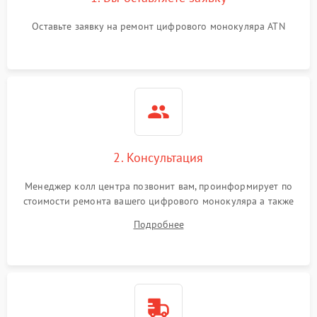
Проблемы с калибровкой
1000 ₽
Подробнее →
Оставьте заявку на ремонт цифрового монокуляра ATN
изображения
Неисправность разъемов
500 ₽
Подробнее →
(MicroSD, AV)
Неисправность системы
2000 ₽
Подробнее →
стабилизации
Проблемы с заземлением
2. Консультация
1000 ₽
Подробнее →
Менеджер колл центра позвонит вам, проинформирует по
Повреждение печатной
2800 ₽
Подробнее →
стоимости ремонта вашего цифрового монокуляра а также
платы
ответит на все ваши вопросы.
Подробнее
Неисправность кнопок
500 ₽
Подробнее →
управления