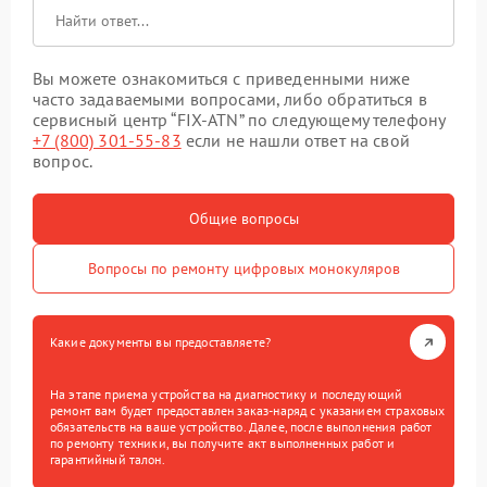
Вы можете ознакомиться с приведенными ниже
часто задаваемыми вопросами, либо обратиться в
сервисный центр “FIX-ATN” по следующему телефону
+7 (800) 301-55-83
если не нашли ответ на свой
вопрос.
Общие вопросы
Вопросы по ремонту цифровых монокуляров
Какие документы вы предоставляете?
На этапе приема устройства на диагностику и последующий
ремонт вам будет предоставлен заказ-наряд с указанием страховых
обязательств на ваше устройство. Далее, после выполнения работ
по ремонту техники, вы получите акт выполненных работ и
гарантийный талон.