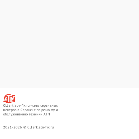
СЦ srk.atn-fix.ru - сеть сервисных
центров в Саранске по ремонту и
обслуживанию техники ATN
2021-2026 © СЦ srk.atn-fix.ru