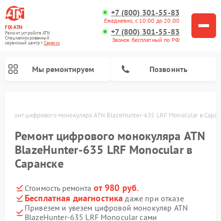
+7 (800) 301-55-83
Ежедневно, с 10:00 до 20:00
FIX-ATN
+7 (800) 301-55-83
Ремонт устройств ATN
Специализированный
Звонок бесплатный по РФ
cервисный центр г.
Саранск
Мы ремонтируем
Позвонить
е
Ремонт цифрового монокуляра ATN BlazeHunter‑635 LRF Monocular в Саран
Ремонт цифрового монокуляра ATN
BlazeHunter‑635 LRF Monocular в
Саранске
Ремонт тепловизионных прицелов ATN
Ремонт оптических прицелов ATN
Ремонт цифровых биноклей ATN
Ремонт прицелов ночного видения ATN
от 980 руб.
Стоимость ремонта
Бесплатная диагностика
даже при отказе
Привезем и увезем цифровой монокуляр ATN
BlazeHunter‑635 LRF Monocular сами