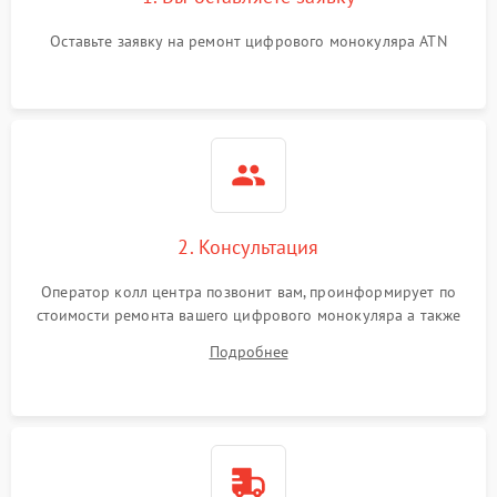
Проблемы с калибровкой
1000 ₽
Подробнее →
Оставьте заявку на ремонт цифрового монокуляра ATN
изображения
Неисправность разъемов
500 ₽
Подробнее →
(MicroSD, AV)
Неисправность системы
2000 ₽
Подробнее →
стабилизации
Проблемы с заземлением
2. Консультация
1000 ₽
Подробнее →
Оператор колл центра позвонит вам, проинформирует по
Повреждение печатной
2800 ₽
Подробнее →
стоимости ремонта вашего цифрового монокуляра а также
платы
ответит на все ваши вопросы.
Подробнее
Неисправность кнопок
500 ₽
Подробнее →
управления