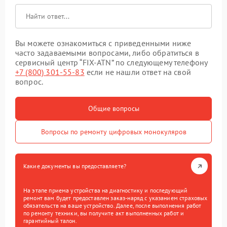
Вы можете ознакомиться с приведенными ниже
часто задаваемыми вопросами, либо обратиться в
сервисный центр “FIX-ATN” по следующему телефону
+7 (800) 301-55-83
если не нашли ответ на свой
вопрос.
Общие вопросы
Вопросы по ремонту цифровых монокуляров
Какие документы вы предоставляете?
На этапе приема устройства на диагностику и последующий
ремонт вам будет предоставлен заказ-наряд с указанием страховых
обязательств на ваше устройство. Далее, после выполнения работ
по ремонту техники, вы получите акт выполненных работ и
гарантийный талон.