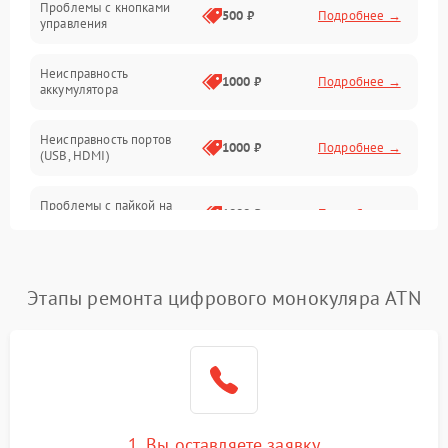
Проблемы с кнопками
Механические повреждения
500 ₽
Подробнее →
управления
Неисправность
1000 ₽
Подробнее →
аккумулятора
Неисправность портов
1000 ₽
Подробнее →
(USB, HDMI)
Проблемы с пайкой на
1000 ₽
Подробнее →
плате
Неисправность
2800 ₽
Подробнее →
процессора
Этапы ремонта цифрового монокуляра ATN
Повреждение внутренних
500 ₽
Подробнее →
проводов
Неисправность Wi-
1500 ₽
Подробнее →
Fi/Bluetooth модуля
1. Вы оставляете заявку