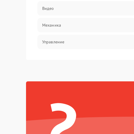
Видео
Механика
Управление
Электропитание
Корпус/Герметичность
?
Электроника/Механические
Электроника/Оптика