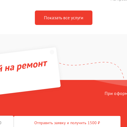
Показать все услуги
й на ремонт
При оформл
Отправить заявку и получить 1500 ₽