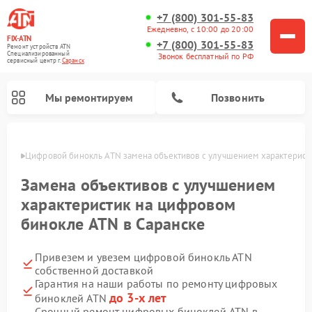
+7 (800) 301-55-83
Ежедневно, с 10:00 до 20:00
FIX-ATN
+7 (800) 301-55-83
Ремонт устройств ATN
Специализированный
Звонок бесплатный по РФ
cервисный центр г.
Саранск
Мы ремонтируем
Позвонить
анске
Цифровой бинокль ATN замена объективов с улучшением характерист
Замена объективов с улучшением
характеристик на цифровом
бинокле ATN в Саранске
Ремонт прицелов ночного видения ATN
Ремонт оптических прицелов ATN
Ремонт цифровых монокуляров ATN
Ремонт тепловизионных прицелов ATN
Привезем и увезем цифровой бинокль ATN
собственной доставкой
Гарантия на наши работы по ремонту цифровых
до 3-х лет
биноклей ATN
Срочный ремонт цифровых биноклей ATN в