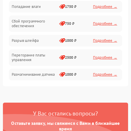
Попадание влаги
1750 ₽
Подробнее →
Управление
Сбой программного
Электропитание
750 ₽
Подробнее →
обеспечения
Корпус/Герметичность
Разрыв шлейфа
1000 ₽
Подробнее →
Электроника/Механические
Перегорание платы
2500 ₽
Подробнее →
управления
Электроника/Оптика
Размагничивание датчика
1000 ₽
Подробнее →
Поломка инфракрасного
1500 ₽
Подробнее →
датчика
Неправильная передача
750 ₽
Подробнее →
У Вас остались вопросы?
цветов дисплея
Оставьте заявку, мы свяжемся с Вами в ближайшее
Разрядка аккумулятора за
время
1000 ₽
Подробнее →