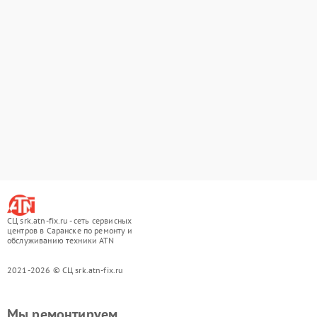
СЦ srk.atn-fix.ru - сеть сервисных
центров в Саранске по ремонту и
обслуживанию техники ATN
2021-2026 © СЦ srk.atn-fix.ru
Мы ремонтируем