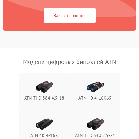
коркое время
Заказать звонок
Перегрев устройства
1500 ₽
Подробнее →
Модели цифровых биноклей ATN
ATN THD 384 4.5-18
ATN HD 4-16X65
ATN 4K 4-16X
ATN THD 640 2.5-25