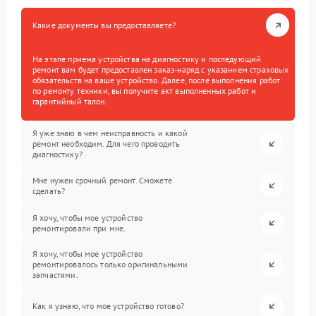
Какие документы вы предоставляете?
На этапе приема устройства на диагностику и последующий
ремонт вам будет предоставлен заказ-наряд с указанием страховых
обязательств на ваше устройство. Далее, после выполнения работ
по ремонту техники, вы получите акт выполненных работ и
гарантийный талон.
Я уже знаю в чем неисправность и какой
ремонт необходим. Для чего проводить
диагностику?
Мне нужен срочный ремонт. Сможете
сделать?
Я хочу, чтобы мое устройство
ремонтировали при мне.
Я хочу, чтобы мое устройство
ремонтировалось только оригинальными
запчастями.
Как я узнаю, что мое устройство готово?