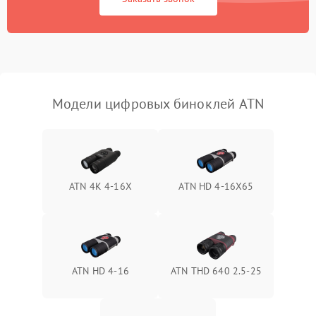
Перегрев устройства
1500 ₽
Подробнее →
Модели цифровых биноклей ATN
ATN 4K 4-16X
ATN HD 4-16X65
ATN HD 4-16
ATN THD 640 2.5-25