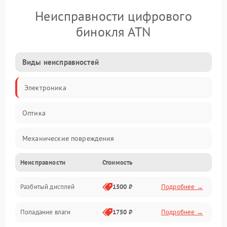
Неисправности цифрового
бинокля ATN
Виды неисправностей
Электроника
Оптика
Механические повреждения
Неисправности
Стоимость
Видео
Разбитый дисплей
1500 ₽
Подробнее →
Механика
Попадание влаги
1750 ₽
Подробнее →
Управление