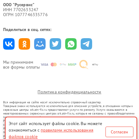
ООО "Русервис"
ИНН 7702633247
ОГРН 1077746335776
Поделиться в соц. сетях:
Мы принимаем
все формы оплаты
Политика конфиденциальности
Вся информация на сайте носит исключительно справочный характер.
Товарные знаки используются исключительно для описания устройств, в отношении которых
сервисные центры srk.atn-fix.ru предоставляют услуги по ремонту. Услуги оказываются в
неавторизованных сервисных центрах srk.atn-fix.ru, которые не связаны с правообладателями
товарных знаков или их официальными представителями.
Ремонт осуществляется для устройств, уже введенных в гражданский оборот в соответствии
Этот сайт использует файлы cookie. Вы можете
со статьей 1487 ГК РФ.
Использование товарных знаков не преследует цели индивидуализации услуг или введения
ознакомиться с
правилами использования
Согласен
потребителей в заблуждение, а служит для информирования о предоставляемых услугах по
ремонту техники указанных брендов.
файлов cookie