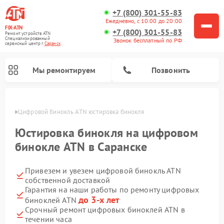
+7 (800) 301-55-83
Ежедневно, с 10:00 до 20:00
FIX-ATN
+7 (800) 301-55-83
Ремонт устройств ATN
Специализированный
Звонок бесплатный по РФ
cервисный центр г.
Саранск
Мы ремонтируем
Позвонить
анске
Цифровой бинокль ATN юстировка бинокля
Юстировка бинокля на цифровом
бинокле ATN в Саранске
Привезем и увезем цифровой бинокль ATN
Ремонт прицелов ночного видения ATN
Ремонт оптических прицелов ATN
Ремонт цифровых монокуляров ATN
Ремонт тепловизионных прицелов ATN
собственной доставкой
Гарантия на наши работы по ремонту цифровых
до 3-х лет
биноклей ATN
Срочный ремонт цифровых биноклей ATN в
течении часа