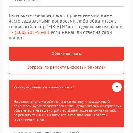
Вы можете ознакомиться с приведенными ниже
часто задаваемыми вопросами, либо обратиться в
сервисный центр “FIX-ATN” по следующему телефону
+7 (800) 301-55-83
если не нашли ответ на свой
вопрос.
Общие вопросы
Вопросы по ремонту цифровых биноклей
Какие документы вы предоставляете?
На этапе приема устройства на диагностику и последующий
ремонт вам будет предоставлен заказ-наряд с указанием страховых
обязательств на ваше устройство. Далее, после выполнения работ
по ремонту техники, вы получите акт выполненных работ и
гарантийный талон.
Я уже знаю в чем неисправность и какой