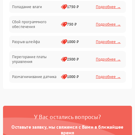
Попадание влаги
1750 ₽
Подробнее →
Управление
Сбой программного
Электропитание
750 ₽
Подробнее →
обеспечения
Корпус/Герметичность
Разрыв шлейфа
1000 ₽
Подробнее →
Электроника/Механические
Перегорание платы
2500 ₽
Подробнее →
управления
Электроника/Оптика
Размагничивание датчика
1000 ₽
Подробнее →
Поломка инфракрасного
1500 ₽
Подробнее →
датчика
Неправильная передача
750 ₽
Подробнее →
У Вас остались вопросы?
цветов дисплея
Оставьте заявку, мы свяжемся с Вами в ближайшее
Разрядка аккумулятора за
время
1000 ₽
Подробнее →