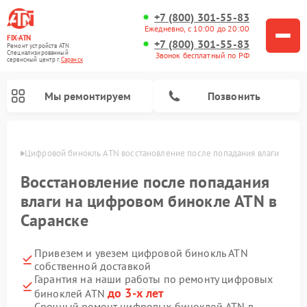
+7 (800) 301-55-83
Ежедневно, с 10:00 до 20:00
FIX-ATN
+7 (800) 301-55-83
Ремонт устройств ATN
Специализированный
Звонок бесплатный по РФ
cервисный центр г.
Саранск
Мы ремонтируем
Позвонить
анске
Цифровой бинокль ATN восстановление после попадания влаги
Восстановление после попадания
влаги на цифровом бинокле ATN в
Саранске
Ремонт прицелов ночного видения ATN
Ремонт оптических прицелов ATN
Ремонт цифровых монокуляров ATN
Ремонт тепловизионных прицелов ATN
Привезем и увезем цифровой бинокль ATN
собственной доставкой
Гарантия на наши работы по ремонту цифровых
до 3-х лет
биноклей ATN
Срочный ремонт цифровых биноклей ATN в