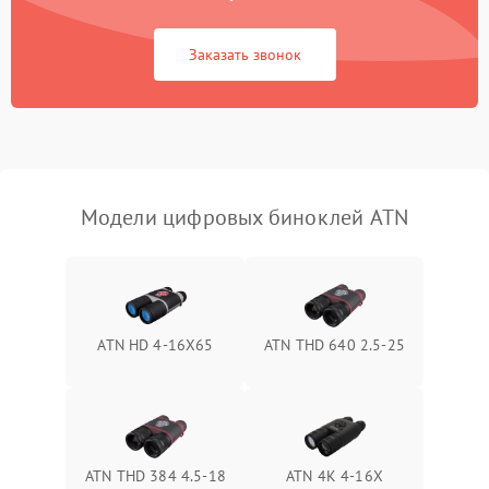
коркое время
Заказать звонок
Перегрев устройства
1500 ₽
Подробнее →
Модели цифровых биноклей ATN
ATN HD 4-16X65
ATN THD 640 2.5-25
ATN THD 384 4.5-18
ATN 4K 4-16X