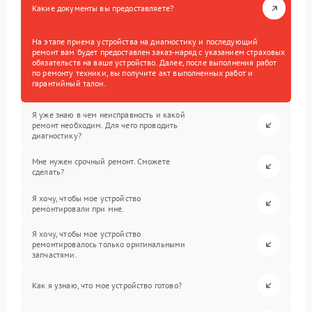
Какие документы вы предоставляете?
На этапе приема устройства на диагностику и последующий
ремонт вам будет предоставлен заказ-наряд с указанием страховых
обязательств на ваше устройство. Далее, после выполнения работ
по ремонту техники, вы получите акт выполненных работ и
гарантийный талон.
Я уже знаю в чем неисправность и какой
ремонт необходим. Для чего проводить
диагностику?
Мне нужен срочный ремонт. Сможете
сделать?
Я хочу, чтобы мое устройство
ремонтировали при мне.
Я хочу, чтобы мое устройство
ремонтировалось только оригинальными
запчастями.
Как я узнаю, что мое устройство готово?