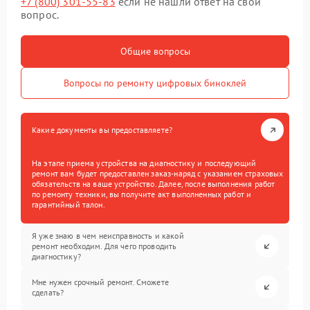
+7 (800) 301-55-83
если не нашли ответ на свой
вопрос.
Общие вопросы
Вопросы по ремонту цифровых биноклей
Какие документы вы предоставляете?
На этапе приема устройства на диагностику и последующий
ремонт вам будет предоставлен заказ-наряд с указанием страховых
обязательств на ваше устройство. Далее, после выполнения работ
по ремонту техники, вы получите акт выполненных работ и
гарантийный талон.
Я уже знаю в чем неисправность и какой
ремонт необходим. Для чего проводить
диагностику?
Мне нужен срочный ремонт. Сможете
сделать?