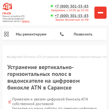
+7 (800) 301-55-83
Ежедневно, с 10:00 до 20:00
FIX-ATN
+7 (800) 301-55-83
Ремонт устройств ATN
Специализированный
Звонок бесплатный по РФ
cервисный центр г.
Саранск
Мы ремонтируем
Позвонить
анске
Цифровой бинокль ATN устранение вертикально-горизонтальных поло
Устранение вертикально-
горизонтальных полос в
видоискателе на цифровом
Ремонт прицелов ночного видения ATN
Ремонт оптических прицелов ATN
Ремонт цифровых монокуляров ATN
Ремонт тепловизионных прицелов ATN
бинокле ATN в Саранске
Привезем и увезем цифровой бинокль ATN
собственной доставкой
Гарантия на наши работы по ремонту цифровых