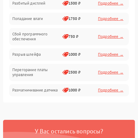
Разбитый дисплей
1500 ₽
Подробнее →
Механика
Попадание влаги
1750 ₽
Подробнее →
Управление
Сбой программного
Электропитание
750 ₽
Подробнее →
обеспечения
Корпус/Герметичность
Разрыв шлейфа
1000 ₽
Подробнее →
Электроника/Механические
Перегорание платы
2500 ₽
Подробнее →
управления
Электроника/Оптика
Размагничивание датчика
1000 ₽
Подробнее →
Поломка инфракрасного
1500 ₽
Подробнее →
датчика
Неправильная передача
750 ₽
Подробнее →
У Вас остались вопросы?
цветов дисплея