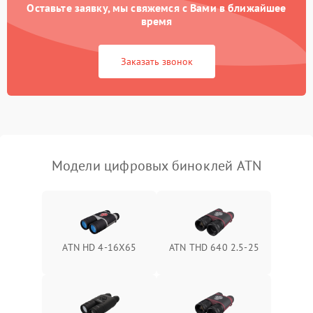
Оставьте заявку, мы свяжемся с Вами в ближайшее
Разрядка аккумулятора за
время
1000 ₽
Подробнее →
коркое время
Заказать звонок
Перегрев устройства
1500 ₽
Подробнее →
Модели цифровых биноклей ATN
ATN HD 4-16X65
ATN THD 640 2.5-25