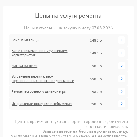
Цены на услуги ремонта
Цены актуальны на текущую дату 07.08.2026
Замена матрицы
1480 р
Замена объективов с улучшением
1480 р
характеристик
Чистка бинокля
980 р
Устранение вертикально-
5980 р
горизонтальных полос в видоискателе
Ремонт встроенного дальнометра
980 р
Исправление инверсии изображения
2980 р
Цены в прайс-листе указаны ориентировочные, без учета
стоимости запчастей.
Записывайтесь на бесплатную диагностику.
Мы проверим ваше устройство и укажем на неисправность.